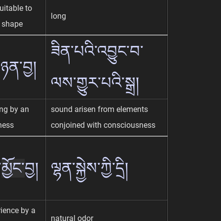
uitable to
long
 shape
ཟིན་པའི་འབྱུང་བ་
ི་ཉན་བྱ།
ལས་གྱུར་པའི་སྒྲ།
ing by an
sound arisen from elements
ness
conjoined with consciousness
་
མྱོང་
བྱ།
ལྷན་སྐྱེས་ཀྱི་དྲི།
rience by a
natural odor