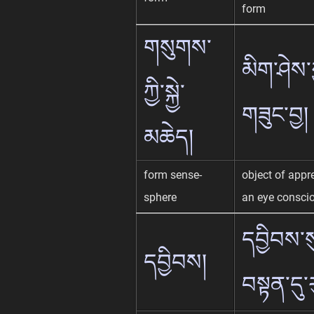
form
གསུགས་
མིག་ཤེས་ཀ
ཀྱི་སྐྱེ་
གཟུང་བྱ།
མཆེད།
form sense-
object of appr
sphere
an eye consci
དབྱིབས་ས
དབྱིབས།
བསྟན་དུ་