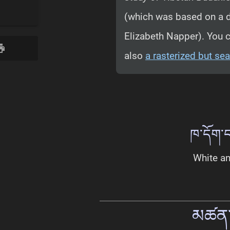
(which was based on a 
Elizabeth Napper). You 
also
a rasterized but se
ཁ་དོག་
White an
མཚན་