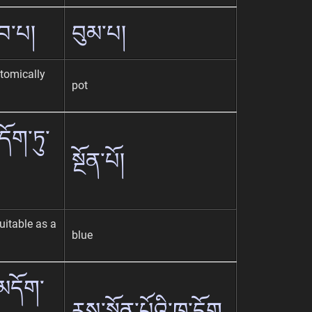
ུབ་པ།
བུམ་པ།
atomically
pot
དོག་ཏུ་
སྔོན་པོ།
uitable as a
blue
་མདོག་
རས་སྔོན་པོའི་ཁ་དོག