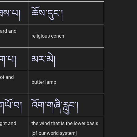
འཐས་པ།
ཆོས་དུང་།
hard and
religious conch
ེག་པ།
མར་མེ།
hot and
butter lamp
གཡོ་བ།
འོག་གཞི་རླུང་།
ight and
the wind that is the lower basis
[of our world system]