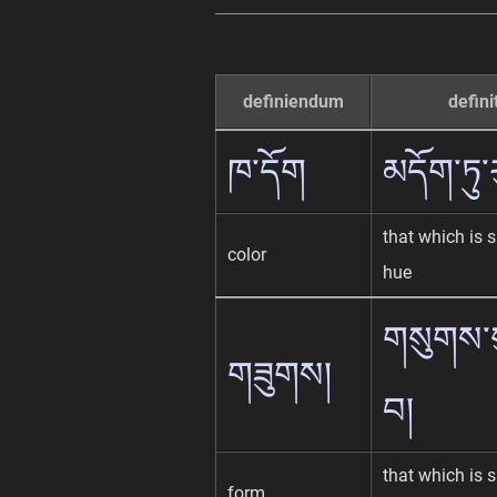
definiendum
defini
ཁ་དོག
མདོག་ཏུ་
that which is s
color
hue
གསུགས་ས
གཟུགས།
བ།
that which is s
form