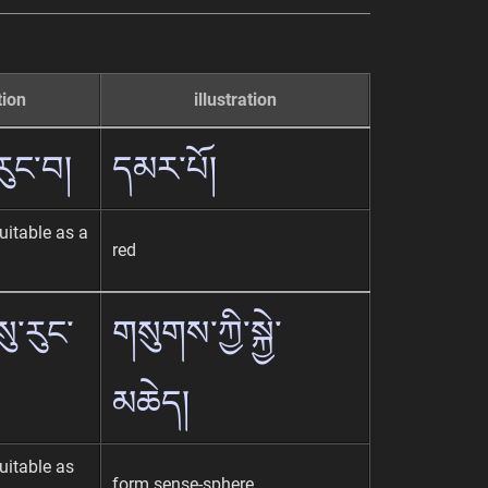
tion
illustration
རུང་བ།
དམར་པོ།
uitable as a
red
ུ་རུང་
གསུགས་ཀྱི་སྐྱེ་
མཆེད།
uitable as
form sense-sphere