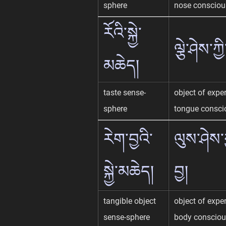
sphere
nose conscio
རོའི་སྐྱེ་
ལྕེ་ཤེས་ཀྱི
མཆེད།
taste sense-
object of expe
sphere
tongue consci
རེག་བྱའི་
ལུས་ཤེས་ཀ
སྐྱེ་མཆེད།
བྱ།
tangible object
object of expe
sense-sphere
body conscio