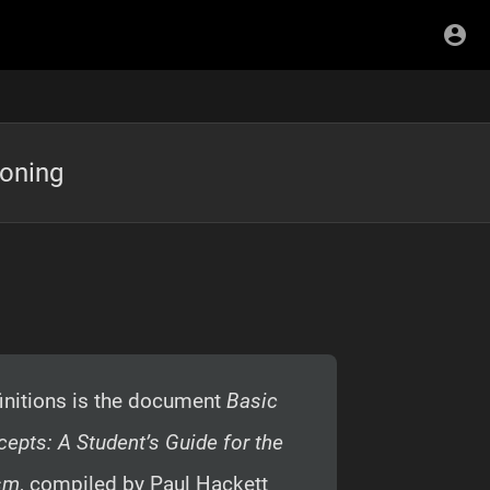
soning
finitions is the document
Basic
epts: A Student’s Guide for the
ism
, compiled by Paul Hackett