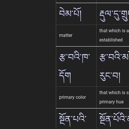
བེམ་པོ།
རྡུལ་དུ་གྲ
that which is 
matter
established
རྩ་བའི་ཁ་
རྩ་བའི་མ
དོག
རུང་བ།
that which is s
primary color
primary hue
སྔོན་པའི་
སྔོན་པོའི