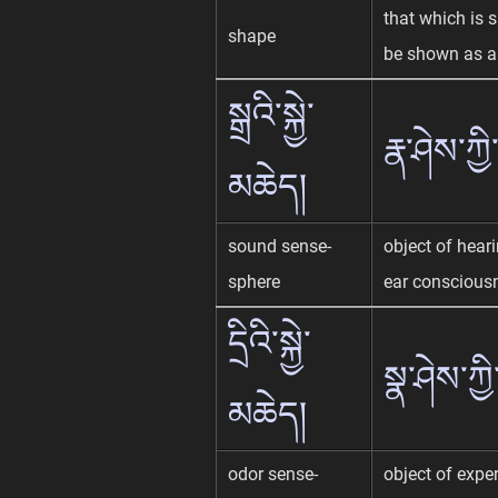
that which is s
shape
be shown as a
སྒྲའི་སྐྱེ་
རྣ་ཤེས་ཀྱ
མཆེད།
sound sense-
object of hear
sphere
ear conscious
དྲིའི་སྐྱེ་
སྣ་ཤེས་ཀྱི
མཆེད།
odor sense-
object of expe