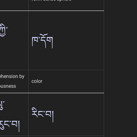
ྱི་
ཁ་དོག
ehension by
color
ousness
ུ་
རིང་བ།
རུང་བ།