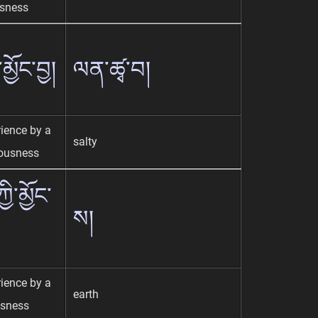
usness
་མྱོང་བྱ།
ལན་ཚྭ་བ།
rience by a
salty
ousness
ྱི་མྱོང་
ས།
rience by a
earth
usness