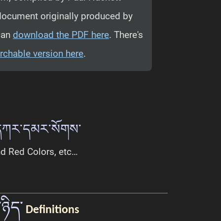
document originally produced by
can
download the PDF here
. There's
archable version here
.
དཀར་དམར་སོགས་
d Red Colors, etc…
ཉིད་
Definitions